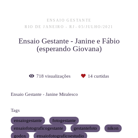
ENSAIO GESTANTE
RIO DE JANEIRO - RJ
05/JULHO/2021
Ensaio Gestante - Janine e Fábio
(esperando Giovana)
718
visualizações
14
curtidas
Ensaio Gestante - Janine Miralesco
Tags
ensaiogestante
fotogestante
ensaiofotograficogestante
gestantefoto
nikon
godox
ensaiofotograficoestudio